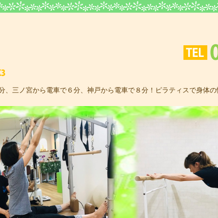
ピラティス＆ウェルネススタジオK3
3分、三ノ宮から電車で６分、神戸から電車で８分！ピラティスで身体の