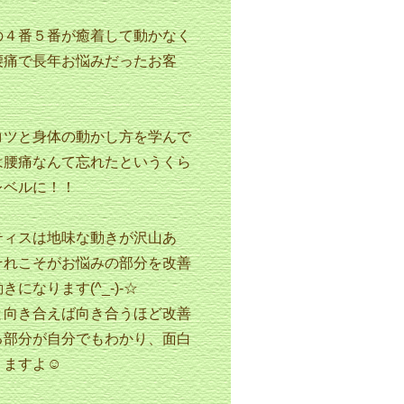
の４番５番が癒着して動かなく
腰痛で長年お悩みだったお客
コツと身体の動かし方を学んで
は腰痛なんて忘れたというくら
レベルに！！
ティスは地味な動きが沢山あ
それこそがお悩みの部分を改善
きになります(^_-)-☆
と向き合えば向き合うほど改善
る部分が自分でもわかり、面白
りますよ☺