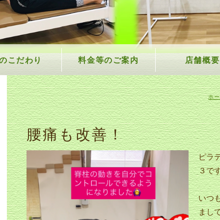
3のこだわり
料金等のご案内
店舗概要
ホー
腰痛も改善！
ピラ
３で
いつ
まし