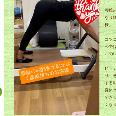
腰椎
なり
様。
コツ
今で
いの
ピラ
り、
する動
身体
でき
くな