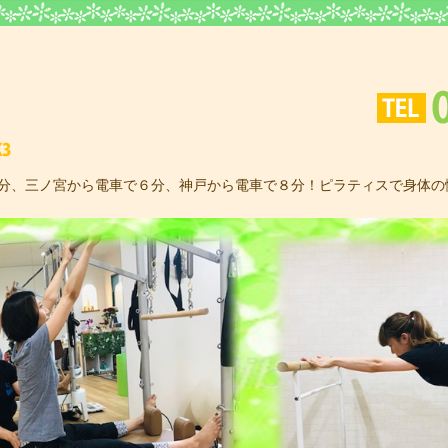
ピラティス＆ウェルネススタジオK3
3分、三ノ宮から電車で６分、神戸から電車で８分！ピラティスで身体の