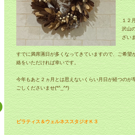
１２
沢山
ざいま
すでに満席🈵日が多くなってきていますので、ご希望
絡をいただければ幸いです。
今年もあと２ヵ月とは思えないくらい月日が経つのが
ごしくださいませ(*^_^*)
ピラティス＆ウェルネススタジオＫ３