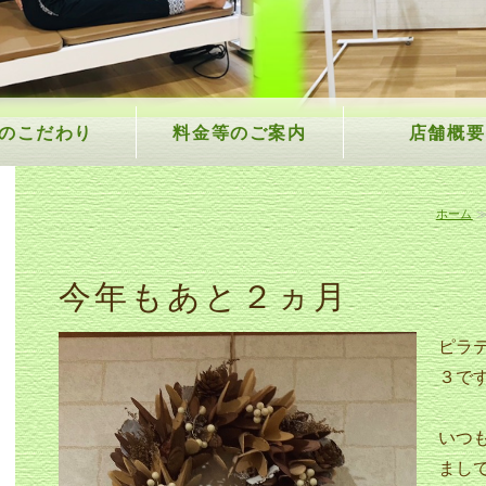
3のこだわり
料金等のご案内
店舗概要
ホーム
今年もあと２ヵ月
ピラ
３で
いつ
まし