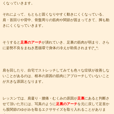
くなっていきます。
​それによって、もともと固くなりやすく動きにくくなっている、
肩・首回りや背中、骨盤周りの筋肉や関節が固まってきて、脚も動
きにくくなっていきます。
​そうすると
足裏のアーチ
が潰れていき、足裏の筋肉が弱まり、さら
に姿勢不良をまねき悪循環で身体の冷えが助長されます(*_*;
​肩を回したり、自宅でストレッチしてみても色々な症状が改善しな
いことがあるのは、根本の原因の筋肉にアプローチしていないこと
が大きな原因となります。
​レッスンでは、肩凝り・腰痛・むくみの原因が
足裏
にあると判断さ
せて頂いた方には、写真のように
足裏のアーチ
を元に戻して足首か
ら股関節のゆがみを取るエクササイズを取り入れることがありま